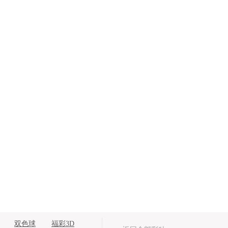
双色球
福彩3D