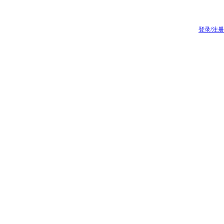
登录/注册