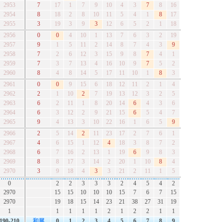
2953
7
17
1
7
9
10
4
3
7
8
16
2954
8
18
2
8
10
11
5
4
1
8
17
2955
3
19
3
9
3
12
6
5
2
1
18
2956
0
0
4
10
1
13
7
6
3
2
19
2957
9
1
5
11
2
14
8
7
4
3
9
2958
7
2
6
12
3
15
9
8
7
4
1
2959
7
3
7
13
4
16
10
9
7
5
2
2960
8
4
8
14
5
17
11
10
1
8
3
2961
0
0
9
15
6
18
12
11
2
1
4
2962
2
1
10
2
7
19
13
12
3
2
5
2963
6
2
11
1
8
20
14
6
4
3
6
2964
6
3
12
2
9
21
15
6
5
4
7
2965
9
4
13
3
10
22
16
1
6
5
9
2966
2
5
14
2
11
23
17
2
7
6
1
2967
4
6
15
1
12
4
18
3
8
7
2
2968
6
7
16
2
13
1
19
6
9
8
3
2969
8
8
17
3
14
2
20
1
10
8
4
2970
3
9
18
4
3
3
21
2
11
1
5
0
2
2
3
3
3
2
4
5
4
2
2970
15
15
10
10
10
15
7
6
7
15
2970
19
18
15
14
23
21
38
27
31
19
1
1
1
1
1
2
1
2
2
1
1
190-210
和尾
0
1
2
3
4
5
6
7
8
9