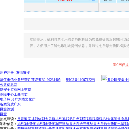
友情提示：福利彩票七乐彩走势图栏目为您免费提供近100期七
容，方便用户了解七乐彩走势图信息，并通过七乐彩走势图模拟
500网
用户注册
|
友情链接
增值电信业务经营许可证粤B2-20231405
粤ICP备11007122号
粤公网安备 4403
公共信息网
络安全监察
网上交易
保障中心
工商网监
电子标识
广东省文化厅
备案资质
广东
网警
深圳
网警
热点导读：
足彩
数字排列
体彩大乐透
排列3
排列5
胜负彩
竞彩
篮彩
福彩3d
大乐透
北京单
彩种信息：
排列3走势图
排列5走势图
3d开奖结果
大乐透开奖结果
大乐透走势图
七星彩
赛事比分：
四场进球
竞彩足球比分直播
竞彩篮球比分直播
联赛资料
竞彩足球半全场
任