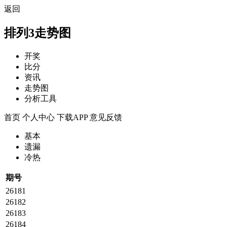
返回
排列3走势图
开奖
比分
资讯
走势图
分析工具
首页
个人中心
下载APP
意见反馈
基本
遗漏
冷热
期号
26181
26182
26183
26184