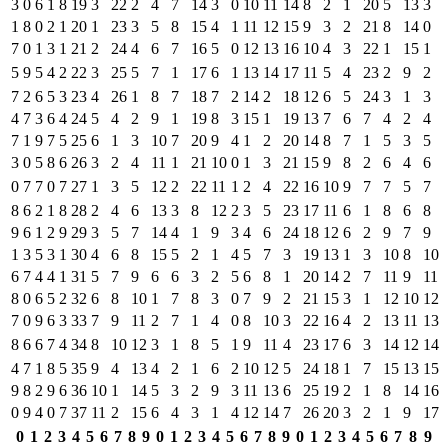
3
0
6
1
8
19
3
22
2
4
7
14
3
0
10
11
14
8
2
1
20
5
13
3
1
8
0
2
1
20
1
23
3
5
8
15
4
1
11
12
15
9
3
2
21
8
14
0
7
0
1
3
1
21
2
24
4
6
7
16
5
0
12
13
16
10
4
3
22
1
15
1
5
9
5
4
2
22
3
25
5
7
1
17
6
1
13
14
17
11
5
4
23
2
9
2
7
2
6
5
3
23
4
26
1
8
7
18
7
2
14
2
18
12
6
5
24
3
1
3
4
7
3
6
4
24
5
4
2
9
1
19
8
3
15
1
19
13
7
6
7
4
2
4
7
1
9
7
5
25
6
1
3
10
7
20
9
4
1
2
20
14
8
7
1
5
3
5
3
0
5
8
6
26
3
2
4
11
1
21
10
0
1
3
21
15
9
8
2
6
4
6
0
7
7
0
7
27
1
3
5
12
2
22
11
1
2
4
22
16
10
9
7
7
5
7
8
6
2
1
8
28
2
4
6
13
3
8
12
2
3
5
23
17
11
6
1
8
6
8
9
6
1
2
9
29
3
5
7
14
4
1
9
3
4
6
24
18
12
6
2
9
7
9
1
3
5
3
1
30
4
6
8
15
5
2
1
4
5
7
3
19
13
1
3
10
8
10
6
7
4
4
1
31
5
7
9
6
6
3
2
5
6
8
1
20
14
2
7
11
9
11
8
0
6
5
2
32
6
8
10
1
7
8
3
0
7
9
2
21
15
3
1
12
10
12
7
0
9
6
3
33
7
9
11
2
7
1
4
0
8
10
3
22
16
4
2
13
11
13
8
6
6
7
4
34
8
10
12
3
1
8
5
1
9
11
4
23
17
6
3
14
12
14
4
7
1
8
5
35
9
4
13
4
2
1
6
2
10
12
5
24
18
1
7
15
13
15
9
8
2
9
6
36
10
1
14
5
3
2
9
3
11
13
6
25
19
2
1
8
14
16
0
9
4
0
7
37
11
2
15
6
4
3
1
4
12
14
7
26
20
3
2
1
9
17
0
1
2
3
4
5
6
7
8
9
0
1
2
3
4
5
6
7
8
9
0
1
2
3
4
5
6
7
8
9