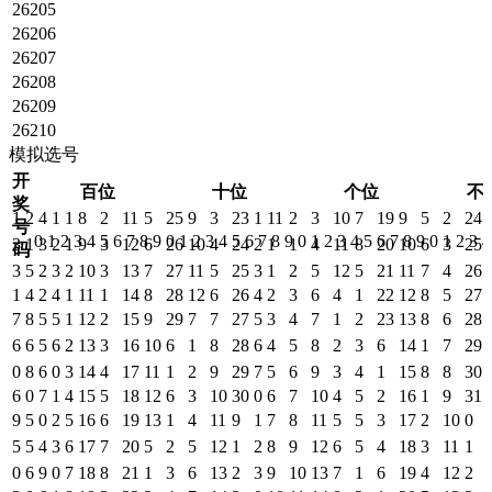
26205
26206
26207
26208
26209
26210
模拟选号
开
百位
十位
个位
不
奖
1
2
4
1
1
8
2
11
5
25
9
3
23
1
11
2
3
10
7
19
9
5
2
24
号
0
1
2
3
4
5
6
7
8
9
0
1
2
3
4
5
6
7
8
9
0
1
2
3
4
5
6
7
8
9
0
1
2
3
4
3
1
3
2
1
9
3
12
6
26
10
4
24
2
1
1
4
11
8
20
10
6
3
25
码
3
5
2
3
2
10
3
13
7
27
11
5
25
3
1
2
5
12
5
21
11
7
4
26
1
4
2
4
1
11
1
14
8
28
12
6
26
4
2
3
6
4
1
22
12
8
5
27
7
8
5
5
1
12
2
15
9
29
7
7
27
5
3
4
7
1
2
23
13
8
6
28
6
6
5
6
2
13
3
16
10
6
1
8
28
6
4
5
8
2
3
6
14
1
7
29
0
8
6
0
3
14
4
17
11
1
2
9
29
7
5
6
9
3
4
1
15
8
8
30
6
0
7
1
4
15
5
18
12
6
3
10
30
0
6
7
10
4
5
2
16
1
9
31
9
5
0
2
5
16
6
19
13
1
4
11
9
1
7
8
11
5
5
3
17
2
10
0
5
5
4
3
6
17
7
20
5
2
5
12
1
2
8
9
12
6
5
4
18
3
11
1
0
6
9
0
7
18
8
21
1
3
6
13
2
3
9
10
13
7
1
6
19
4
12
2