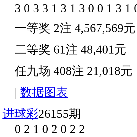
3 0 3 3 1 3 1 3 0 0 1 3 1 
一等奖
2
注
4,567,569
元
二等奖
61
注
48,401
元
任九场
408
注
21,018元
|
数据图表
进球彩
26155
期
0 2 1 0 2 0 2 2