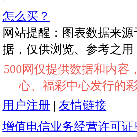
怎么买？
网站提醒：图表数据来源
据，仅供浏览、参考之用
500网仅提供数据和内
心、福彩中心发行的
用户注册
|
友情链接
增值电信业务经营许可证粤B2