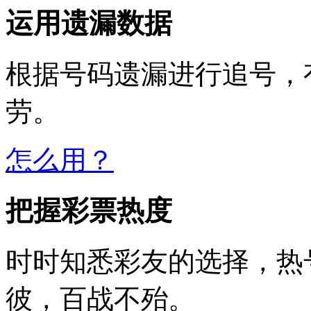
运用遗漏数据
根据号码遗漏进行追号，
劳。
怎么用？
把握彩票热度
时时知悉彩友的选择，热
彼，百战不殆。