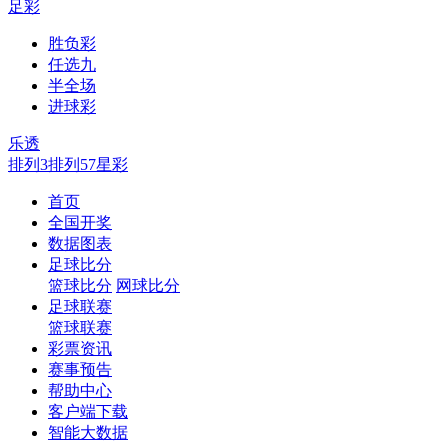
足彩
胜负彩
任选九
半全场
进球彩
乐透
排列3
排列5
7星彩
首页
全国开奖
数据图表
足球比分
篮球比分
网球比分
足球联赛
篮球联赛
彩票资讯
赛事预告
帮助中心
客户端下载
智能大数据