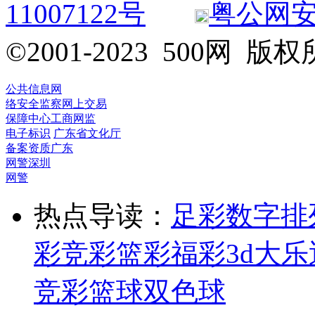
11007122号
粤公网安备 
©2001-2023 500网
公共信息网
络安全监察
网上交易
保障中心
工商网监
电子标识
广东省文化厅
备案资质
广东
网警
深圳
网警
热点导读：
足彩
数字排
彩
竞彩
篮彩
福彩3d
大乐
竞彩篮球
双色球